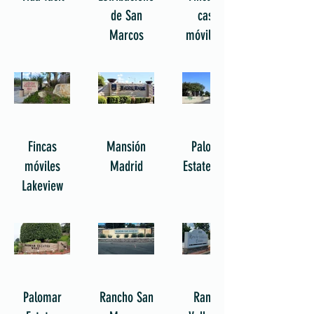
de San
casas
Marcos
móviles La
Moree
Fincas
Mansión
Palomar
móviles
Madrid
Estates Este
Lakeview
Palomar
Rancho San
Rancho