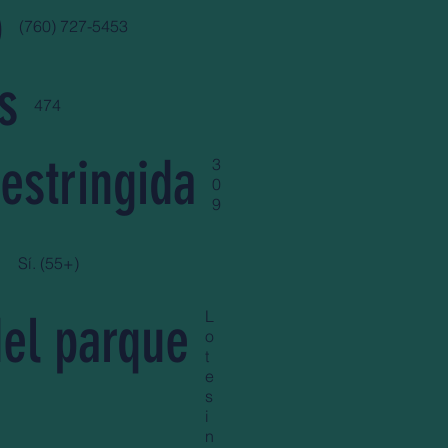
o
(760) 727-5453
s
474
estringida
3
0
9
d
Sí. (55+)
del parque
L
o
t
e
s
i
n