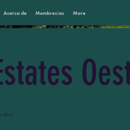
Acerca de
Membresías
More
states Oes
s Blvd