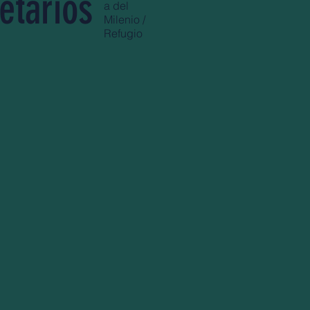
etarios
a del
Milenio /
Refugio