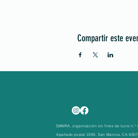
Compartir este eve
SMMRA, organización sin fines de lucro n.
Apartado postal 2285, San Marcos, CA 920