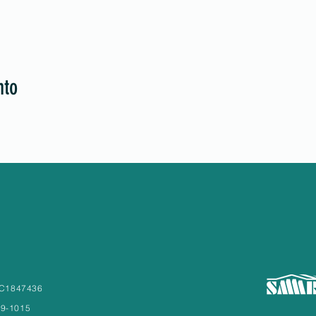
nto
° C1847436
79-1015